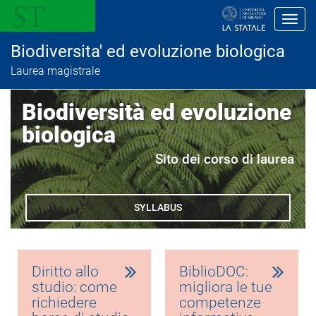
S
a
Toggl
l
t
Biodiversita' ed evoluzione biologica
a
a
Laurea magistrale
l
c
o
Biodiversità ed evoluzione
n
t
biologica
e
n
Sito dei corso di laurea
u
t
o
p
SYLLABUS
r
i
n
c
i
p
Diritto allo
BiblioDOC:
a
studio: come
migliora le tue
l
richiedere
competenze
e