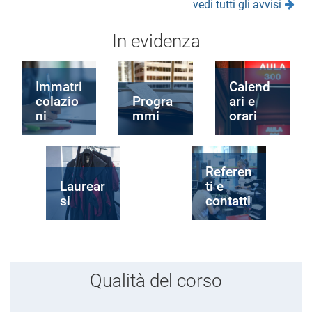
vedi tutti gli avvisi
In evidenza
Immatri
Calend
colazio
Progra
ari e
ni
mmi
orari
Referen
Laurear
ti e
si
contatti
Qualità del corso