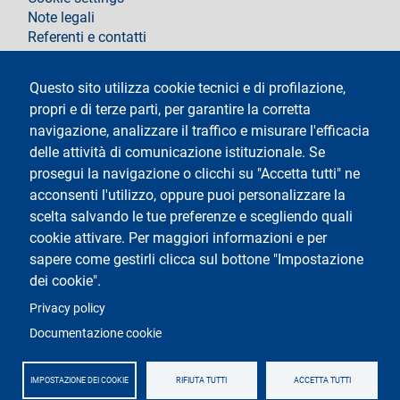
Note legali
Referenti e contatti
Segui La Statale su
Questo sito utilizza cookie tecnici e di profilazione,
propri e di terze parti, per garantire la corretta
navigazione, analizzare il traffico e misurare l'efficacia
delle attività di comunicazione istituzionale. Se
prosegui la navigazione o clicchi su "Accetta tutti" ne
acconsenti l'utilizzo, oppure puoi personalizzare la
Testo
Università degli Studi di Milano
scelta salvando le tue preferenze e scegliendo quali
Via Festa del Perdono 7 - 20122 Milano
cookie attivare. Per maggiori informazioni e per
Tel.
+39 02 5032 5032
Posta Elettronica Certificata
sapere come gestirli clicca sul bottone "Impostazione
dei cookie".
Logo
Privacy policy
Documentazione cookie
IMPOSTAZIONE DEI COOKIE
RIFIUTA TUTTI
ACCETTA TUTTI