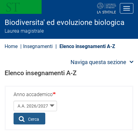
S
a
Toggl
l
t
Biodiversita' ed evoluzione biologica
a
a
Laurea magistrale
l
c
o
Home
Insegnamenti
Elenco insegnamenti A-Z
n
t
e
Naviga questa sezione
n
u
Elenco insegnamenti A-Z
t
o
p
r
Anno accademico
i
n
c
i
p
Cerca
a
l
e