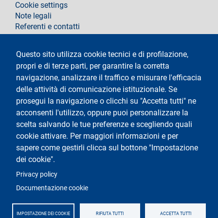
Cookie settings
Note legali
Referenti e contatti
Segui La Statale su
Questo sito utilizza cookie tecnici e di profilazione,
propri e di terze parti, per garantire la corretta
navigazione, analizzare il traffico e misurare l'efficacia
delle attività di comunicazione istituzionale. Se
prosegui la navigazione o clicchi su "Accetta tutti" ne
acconsenti l'utilizzo, oppure puoi personalizzare la
Testo
Università degli Studi di Milano
scelta salvando le tue preferenze e scegliendo quali
Via Festa del Perdono 7 - 20122 Milano
cookie attivare. Per maggiori informazioni e per
Tel.
+39 02 5032 5032
Posta Elettronica Certificata
sapere come gestirli clicca sul bottone "Impostazione
dei cookie".
Logo
Privacy policy
Documentazione cookie
IMPOSTAZIONE DEI COOKIE
RIFIUTA TUTTI
ACCETTA TUTTI